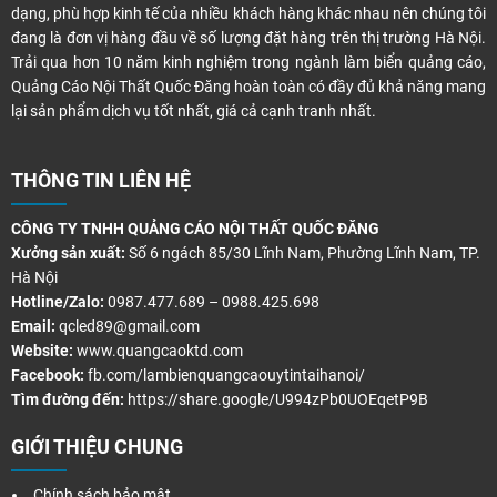
dạng, phù hợp kinh tế của nhiều khách hàng khác nhau nên chúng tôi
đang là đơn vị hàng đầu về số lượng đặt hàng trên thị trường Hà Nội.
Trải qua hơn 10 năm kinh nghiệm trong ngành làm biển quảng cáo,
Quảng Cáo Nội Thất Quốc Đăng hoàn toàn có đầy đủ khả năng mang
lại sản phẩm dịch vụ tốt nhất, giá cả cạnh tranh nhất.
THÔNG TIN LIÊN HỆ
CÔNG TY TNHH QUẢNG CÁO NỘI THẤT QUỐC ĐĂNG
Xưởng sản xuất:
Số 6 ngách 85/30 Lĩnh Nam, Phường Lĩnh Nam, TP.
Hà Nội
Hotline/Zalo:
0987.477.689 – 0988.425.698
Email:
qcled89@gmail.com
Website:
www.quangcaoktd.com
Facebook:
fb.com/lambienquangcaouytintaihanoi/
Tìm đường đến:
https://share.google/U994zPb0UOEqetP9B
GIỚI THIỆU CHUNG
Chính sách bảo mật