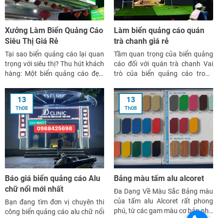
Xưởng Làm Biển Quảng Cáo
Làm biển quảng cáo quán
Siêu Thị Giá Rẻ
trà chanh giá rẻ
Tại sao biển quảng cáo lại quan
Tầm quan trọng của biển quảng
trọng với siêu thị? Thu hút khách
cáo đối với quán trà chanh Vai
hàng: Một biển quảng cáo đẹp,
trò của biển quảng cáo trong
bắt mắt sẽ thu hút sự chú ý của
việc nhận diện thương hiệu Biển
khách hàng, tạo nên ấn tượng
quảng cáo đóng vai trò quan
13
13
tốt và khuyến khích họ ghé thăm
trọng trong việc nhận diện
Th08
Th08
siêu thị. Xây dựng thương hiệu:
thương hiệu của quán trà chanh.
[…]
Một biển quảng cáo đẹp, bắt […]
Báo giá biển quảng cáo Alu
Bảng màu tấm alu alcoret
chữ nổi mới nhất
Đa Dạng Về Màu Sắc Bảng màu
của tấm alu Alcoret rất phong
Bạn đang tìm đơn vị chuyên thi
phú, từ các gam màu cơ bản như
công biển quảng cáo alu chữ nổi