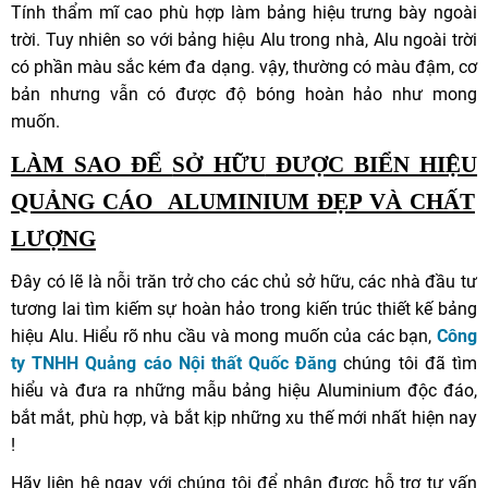
Tính thẩm mĩ cao phù hợp làm bảng hiệu trưng bày ngoài
trời. Tuy nhiên so với bảng hiệu Alu trong nhà, Alu ngoài trời
có phần màu sắc kém đa dạng. vậy, thường có màu đậm, cơ
bản nhưng vẫn có được độ bóng hoàn hảo như mong
muốn.
LÀM SAO ĐỂ
SỞ HỮU
ĐƯỢC BIỂN HIỆU
QUẢNG CÁO
ALUMINIUM ĐẸP VÀ CHẤT
LƯỢNG
Đây có lẽ là nỗi trăn trở cho các chủ sở hữu, các nhà đầu tư
tương lai tìm kiếm sự hoàn hảo trong kiến trúc thiết kế bảng
hiệu Alu. Hiểu rõ nhu cầu và mong muốn của các bạn,
Công
ty TNHH Quảng cáo Nội thất Quốc Đăng
chúng tôi đã tìm
hiểu và đưa ra những mẫu bảng hiệu Aluminium độc đáo,
bắt mắt, phù hợp, và bắt kịp những xu thế mới nhất hiện nay
!
Hãy liên hệ ngay với chúng tôi để nhận được hỗ trợ tư vấn