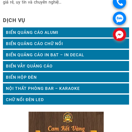
trắng, đen, xám, cho đến các
giá rẻ, uy tín và chuyên nghiệp?
màu sắc nổi bật như đỏ, vàng,
Bạn cần tư vấn lựa chọn biển
xanh lá, xanh dương. Ngoài ra,
quảng cáo phù hợp cho cửa
còn có các màu sắc mô phỏng
DỊCH VỤ
hàng của bạn,…..Bạn muốn
tự […]
nhận báo giá biển quảng cáo alu
chữ nổi hoàn thiện […]
BIỂN QUẢNG CÁO ALUMI
BIỂN QUẢNG CÁO CHỮ NỔI
BIỂN QUẢNG CÁO IN BẠT – IN DECAL
BIỂN VẪY QUẢNG CÁO
BIỂN HỘP ĐÈN
NỘI THẤT PHÒNG BAR – KARAOKE
CHỮ NỔI ĐÈN LED