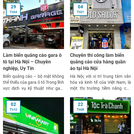
29
04
Th04
Th01
Làm biển quảng cáo gara ô
Chuyên thi công làm biển
tô tại Hà Nội – Chuyên
quảng cáo cửa hàng quần
nghiệp, Uy Tín
áo tại Hà Nội
Biển quảng cáo – bộ mặt không
Hà Nội, với vị trí trung tâm văn
thể thiếu của gara ô tô Trong lĩnh
hóa và kinh tế của Việt Nam, là
vực dịch vụ kỹ thuật như gara
một thị trường tiềm năng cho
sửa chữa, rửa xe hay salon ô tô,
ngành kinh doanh thời trang.
biển hiệu không chỉ để khách
Trong bối cảnh cạnh tranh gay
02
22
nhận diện địa điểm, mà còn là
gắt giữa các cửa hàng quần áo,
Th10
Th08
yếu tố then chốt thể […]
việc sử dụng biển quảng cáo
đẹp, độc […]