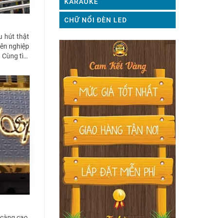
KARAOKE
CHỮ NỔI ĐÈN LED
 hút thật
yên nghiệp
. Cùng tìm
càng cao,