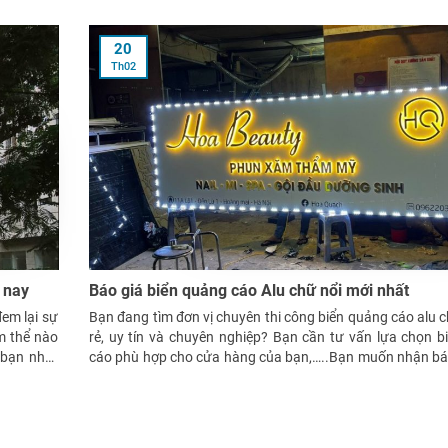
20
Th02
 nay
Báo giá biển quảng cáo Alu chữ nổi mới nhất
đem lại sự
Bạn đang tìm đơn vị chuyên thi công biển quảng cáo alu c
m thể nào
rẻ, uy tín và chuyên nghiệp? Bạn cần tư vấn lựa chọn 
 bạn nhất
cáo phù hợp cho cửa hàng của bạn,…..Bạn muốn nhận báo
quảng cáo alu chữ nổi hoàn thiện