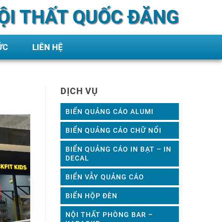
ỘI THẤT QUỐC ĐĂNG
ỨC
LIÊN HỆ
DỊCH VỤ
BIỂN QUẢNG CÁO ALUMI
BIỂN QUẢNG CÁO CHỮ NỔI
BIỂN QUẢNG CÁO IN BẠT – IN
DECAL
BIỂN VẪY QUẢNG CÁO
BIỂN HỘP ĐÈN
NỘI THẤT PHÒNG BAR –