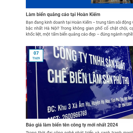
Làm biển quảng cáo tại Hoàn Kiếm
Bạn đang kinh doanh tại Hoàn Kiếm – trung tâm sôi động v
bậc nhất Hà Nội? Trong không gian phố cổ chật chội, c
khốc liệt, một tấm biển quảng cáo đẹp – đúng ngành nghề 
giữa đám đông chính là
07
Th09
Báo giá làm biển tên công ty mới nhất 2024
Trong thời đại công nghệ phát triển và cạnh tranh mạn