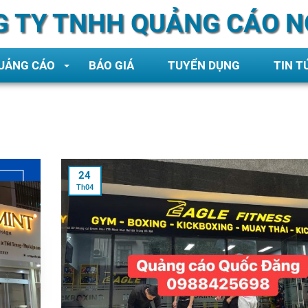
 TY TNHH QUẢNG CÁO N
QUẢNG CÁO
BÁO GIÁ
TUYỂN DỤNG
TIN T
24
Th04