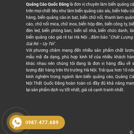
Quảng Cáo Quốc Đăng
là đơn vị chuyên làm biển quảng c
trên mọi chất liệu như làm biển quảng cáo alu, biển hiệu c
hàng, biển quảng cáo in bạt, biển chữ nổi, thanh lam quả
cáo, chữ nổi mica, chữ inox, biển hộp đèn, biển công ty, bi
đèn led, biển phòng ban, biển số nhà, biển chức danh, l
biển quảng cáo giá rẻ tại Hà Nội …đảm bảo “
Chất Lượng
Giá Rẻ – Uy Tín
“.
Với phương châm mang đến nhiều sản phẩm chất lượn
mẫu mã đa dạng, phù hợp kinh tế của nhiều khách hà
khác nhau nên chúng tôi đang là đơn vị hàng đầu về 
lượng đặt hàng trên thị trường Hà Nội. Trải qua hơn 10 n
kinh nghiệm trong ngành làm biển quảng cáo, Quảng C
Nội Thất Quốc Đăng hoàn toàn có đầy đủ khả năng ma
lại sản phẩm dịch vụ tốt nhất, giá cả cạnh tranh nhất.
0987.477.689
© 