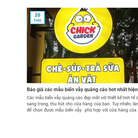
Nội bao nhiêu?Thi công làm biển quảng
20
Th02
Báo giá các mẫu biển vẫy quảng cáo hot nhất hiện
Các mẫu biển vẫy quảng cáo đẹp mắt với thiết kế tinh tế 
sang trọng, thu hút cho cửa hàng của bạn. Tuy nhiên, là
để chọn được mẫu biển vẫy phù hợp với cửa hàng của
trong khi có đa dạng các mẫu