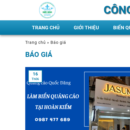
CÔNG
TRANG CHỦ
GIỚI THIỆU
BIỂN 
Trang chủ
»
Báo giá
BÁO GIÁ
16
Th06