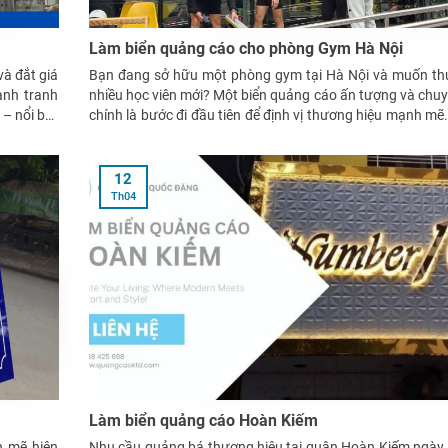
Làm biển quảng cáo cho phòng Gym Hà Nội
à đắt giá
Bạn đang sở hữu một phòng gym tại Hà Nội và muốn thu
ạnh tranh
nhiều học viên mới? Một biển quảng cáo ấn tượng và chu
– nổi bật
chính là bước đi đầu tiên để định vị thương hiệu mạnh mẽ
hiểu lý do vì sao
12
Th04
Làm biển quảng cáo Hoàn Kiếm
h mẽ hiện
Nhu cầu quảng bá thương hiệu tại quận Hoàn Kiếm ngày 