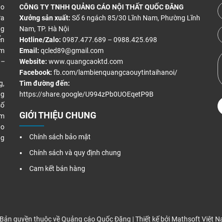
áo
CÔNG TY TNHH QUẢNG CÁO NỘI THẤT QUỐC ĐĂNG
ửa
Xưởng sản xuất:
Số 6 ngách 85/30 Lĩnh Nam, Phường Lĩnh
ng
Nam, TP. Hà Nội
ển
Hotline/Zalo:
0987.477.689 – 0988.425.698
àm
Email:
qcled89@gmail.com
 –
Website:
www.quangcaoktd.com
Facebook:
fb.com/lambienquangcaouytintaihanoi/
g,
Tìm đường đến:
ng
https://share.google/U994zPb0UOEqetP9B
số
GIỚI THIỆU CHUNG
ăm
áo
Chính sách bảo mật
ng
Chính sách và quy định chung
Cam kết bán hàng
Bản quyền thuộc về Quảng cáo Quốc Đăng | Thiết kế bởi
Mathsoft Việt 