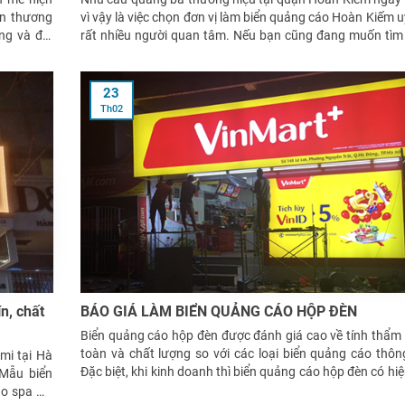
ện thương
vì vậy là việc chọn đơn vị làm biển quảng cáo Hoàn Kiếm u
ng và đối
rất nhiều người quan tâm. Nếu bạn cũng đang muốn tìm 
công biển quảng cáo uy
23
Th02
n, chất
BÁO GIÁ LÀM BIỂN QUẢNG CÁO HỘP ĐÈN
Biển quảng cáo hộp đèn được đánh giá cao về tính thẩm
toàn và chất lượng so với các loại biển quảng cáo thô
mi tại Hà
Đặc biệt, khi kinh doanh thì biển quảng cáo hộp đèn có hi
 Mẫu biển
trong việc thu hút khách
áo spa Hà