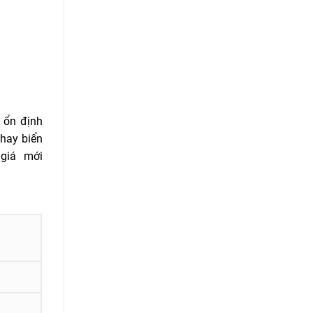
g ổn định
 hay biển
 giá mới