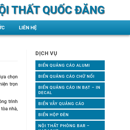
ỘI THẤT QUỐC ĐĂNG
ỨC
LIÊN HỆ
DỊCH VỤ
BIỂN QUẢNG CÁO ALUMI
BIỂN QUẢNG CÁO CHỮ NỔI
 lựa chọn
iện trọn
BIỂN QUẢNG CÁO IN BẠT – IN
DECAL
ng trình
BIỂN VẪY QUẢNG CÁO
 tòa nhà,
BIỂN HỘP ĐÈN
NỘI THẤT PHÒNG BAR –