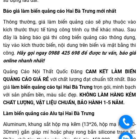
sử dụng lâu dài.
Báo giá làm biển quảng cáo Hai Bà Trưng mới nhất
Thông thường, giá làm biển quảng cáo sẽ phụ thuộc vào
kích thước thực tế từng công trình cụ thể khác nhau. Sau
đây là bảng báo giá thi công biển quảng cáo thông dụng,
tùy vào kích thước biển, nội dung trên biển và mặt bằng thi
công.
Hãy gọi ngay 0988 425 698 để được tư vấn, báo giá
online nhanh nhất!
Quảng Cáo Nội Thất Quốc Đăng
CAM KẾT LÀM BIỂN
QUẢNG CÁO GIÁ RẺ
với chất lượng đạt chuẩn tốt nhất. Báo
giá
làm biển quảng cáo tại Hai Bà Trưng
trọn gói, minh bạch
với sản phẩm bền, màu sắc đẹp.
KHÔNG LÀM HÀNG KÉM
CHẤT LƯỢNG, VẬT LIỆU CHUẨN, BẢO HÀNH 1-5 NĂM.
Làm biển quảng cáo Alu tại Hai Bà Trưng
Aluminum, khung sắt hộp mạ kẽm (13*26, hộp mạ kẽm 20-
30mm) gắn giáp mí hoặc phay rong bắn silicone trang trí.