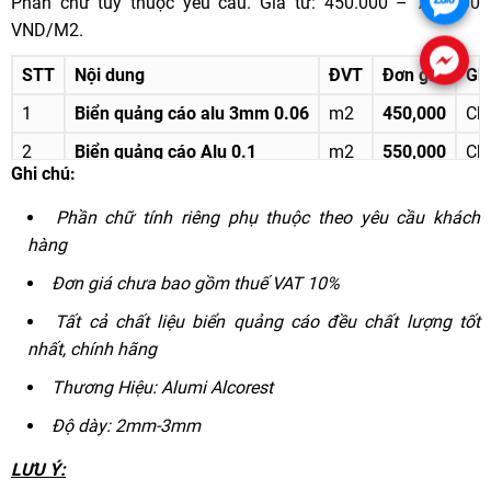
Phần chữ tùy thuộc yêu cầu. Giá từ: 450.000 – 750.000
VND/M2.
STT
Nội dung
ĐVT
Đơn giá
Gh
1
Biển quảng cáo alu 3mm 0.06
m2
450,000
Chấ
2
Biển quảng cáo Alu 0.1
m2
550,000
Chấ
Ghi chú:
3
Biển quảng cáo alu 0.21
m2
750,000
Chấ
Phần chữ tính riêng phụ thuộc theo yêu cầu khách
hàng
Đơn giá chưa bao gồm thuế VAT 10%
Tất cả chất liệu biển quảng cáo đều chất lượng tốt
nhất, chính hãng
Thương Hiệu: Alumi Alcorest
Độ dày: 2mm-3mm
LƯU Ý: