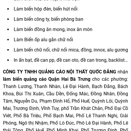
Làm biển hộp đèn, biển hút nổi
Làm biển công ty, biển phòng ban
Làm biển đồng ăn mong, inox ăn mòn
Làm Biển ốp alu gắn chữ nổi
Làm biển chữ nổi, chữ nổi mica, đồng, innox, alu gương
In ấn bạt, đề can pp, đề can oto, đề can trong, backlist…
CÔNG TY TNHH QUẢNG CÁO NỘI THẤT QUỐC ĐĂNG
nhận
làm biển quảng cáo Quận Hai Bà Trưng
cho các phường:
Thanh Lương, Thanh Nhàn, Lê Đại Hành, Bạch Đằng, Bách
Khoa, Bùi Thị Xuân, Cầu Dền, Đống Mác, Đồng Nhân, Đồng
Tâm, Nguyễn Du, Phạm Đình Hổ, Phố Huế, Quỳnh Lôi, Quỳnh
Mai, Trương Định, Vĩnh Tuy, phố Trần Khát Chân, Phố Đại Cồ
Viêt, Phố Bà Triệu, Phố Bạch Mai, Phố Lê Thanh Nghị, Giải
Phóng, Ngô thị Nhậm, Phố Lò Đúc, Phô Lê Đại Hành, Phố Lê
thái Tông, Phố Huế, Phố Minh Khai, Phố Trương Định, Phố