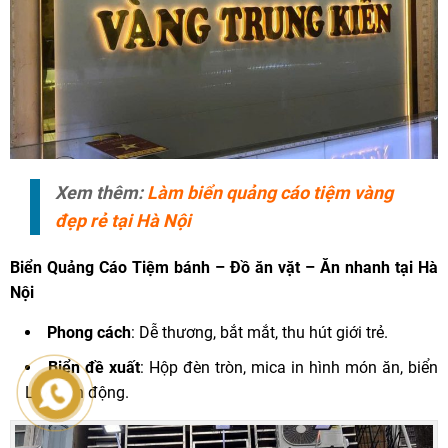
Xem thêm:
Làm biển quảng cáo tiệm vàng
đẹp rẻ tại Hà Nội
Biển Quảng Cáo
Tiệm bánh – Đồ ăn vặt – Ăn nhanh tại Hà
Nội
Phong cách
: Dễ thương, bắt mắt, thu hút giới trẻ.
Biển đề xuất
: Hộp đèn tròn, mica in hình món ăn, biển
LED linh động.