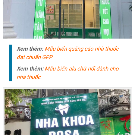
Xem thêm:
Mẫu biển quảng cáo nhà thuốc
đạt chuẩn GPP
Xem thêm:
Mẫu biển alu chữ nổi dành cho
nhà thuốc