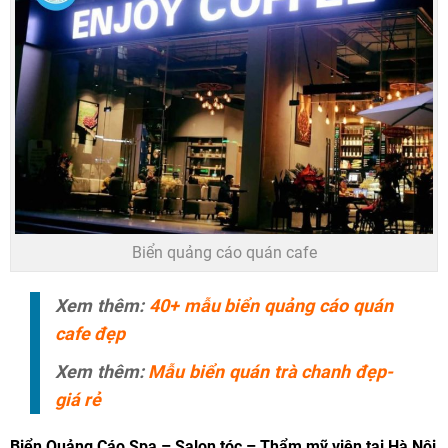
Biển quảng cáo quán cafe
Xem thêm:
40+ mẫu biển quảng cáo quán
cafe đẹp
Xem thêm:
Mẫu biển quán trà chanh đẹp-
giá rẻ
Biển Quảng Cáo
Spa – Salon tóc – Thẩm mỹ viện tại Hà Nội