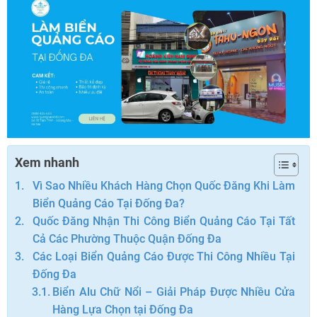
Xem nhanh
Vì Sao Nhiều Khách Hàng Chọn Quốc Đăng Khi Làm
Biển Quảng Cáo Tại Đống Đa?
Quốc Đăng Nhận Thi Công Biển Quảng Cáo Tại Tất
Cả Các Phường Thuộc Quận Đống Đa
Các Loại Biển Quảng Cáo Được Thi Công Nhiều Tại
Đống Đa
Biển Alu Chữ Nổi – Giải Pháp Được Nhiều Cửa
Hàng Lựa Chọn tại Đống Đa