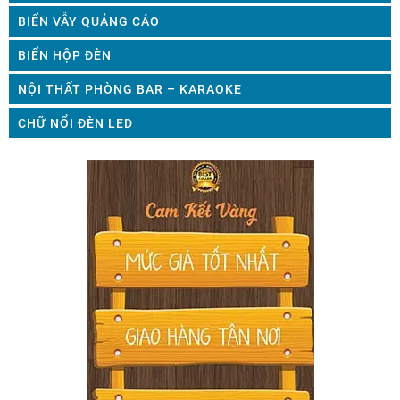
BIỂN VẪY QUẢNG CÁO
BIỂN HỘP ĐÈN
NỘI THẤT PHÒNG BAR – KARAOKE
CHỮ NỔI ĐÈN LED