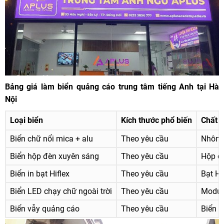
Bảng giá làm biển quảng cáo trung tâm tiếng Anh tại Hà
Nội
Loại biển
Kích thước phổ biến
Chất l
Biển chữ nổi mica + alu
Theo yêu cầu
Nhôm 
Biển hộp đèn xuyên sáng
Theo yêu cầu
Hộp đ
Biển in bạt Hiflex
Theo yêu cầu
Bạt Hi
Biển LED chạy chữ ngoài trời
Theo yêu cầu
Modul
Biển vẫy quảng cáo
Theo yêu cầu
Biển h