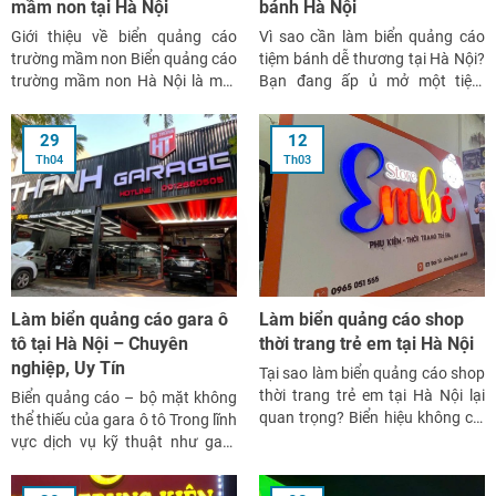
mầm non tại Hà Nội
bánh Hà Nội
Giới thiệu về biển quảng cáo
Vì sao cần làm biển quảng cáo
trường mầm non Biển quảng cáo
tiệm bánh dễ thương tại Hà Nội?
trường mầm non Hà Nội là một
Bạn đang ấp ủ mở một tiệm
phần quan trọng trong bộ nhận
bánh nhỏ xinh giữa lòng Hà Nội?
diện thương hiệu, giúp tạo ấn
Một nơi thật thơm mùi bơ sữa,
29
12
tượng đầu tiên với phụ huynh và
ngọt ngào mùi bánh nướng và
Th04
Th03
học sinh. Tại Hà Nội – nơi có mật
khiến khách “rung rinh” từ lần
độ […]
đầu […]
Làm biển quảng cáo gara ô
Làm biển quảng cáo shop
tô tại Hà Nội – Chuyên
thời trang trẻ em tại Hà Nội
nghiệp, Uy Tín
Tại sao làm biển quảng cáo shop
thời trang trẻ em tại Hà Nội lại
Biển quảng cáo – bộ mặt không
quan trọng? Biển hiệu không chỉ
thể thiếu của gara ô tô Trong lĩnh
là nơi thể hiện tên cửa hàng mà
vực dịch vụ kỹ thuật như gara
còn là công cụ marketing trực
sửa chữa, rửa xe hay salon ô tô,
quan hiệu quả nhất. Với shop
biển hiệu không chỉ để khách