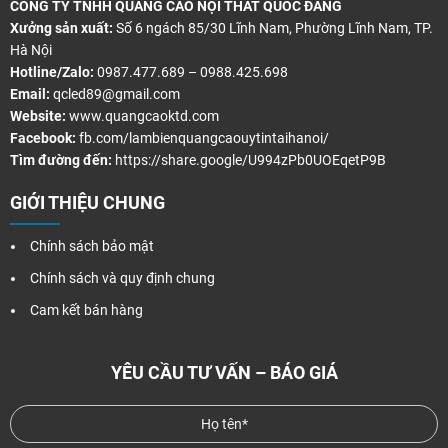
CÔNG TY TNHH QUẢNG CÁO NỘI THẤT QUỐC ĐĂNG
Xưởng sản xuất:
Số 6 ngách 85/30 Lĩnh Nam, Phường Lĩnh Nam, TP.
Hà Nội
Hotline/Zalo:
0987.477.689 – 0988.425.698
Email:
qcled89@gmail.com
Website:
www.quangcaoktd.com
Facebook:
fb.com/lambienquangcaouytintaihanoi/
Tìm đường đến:
https://share.google/U994zPb0UOEqetP9B
GIỚI THIỆU CHUNG
Chính sách bảo mật
Chính sách và quy định chung
Cam kết bán hàng
YÊU CẦU TƯ VẤN – BÁO GIÁ