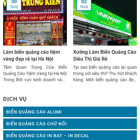
30
02
thời trang trẻ em, biển quảng cáo
nhận diện địa điểm, mà còn là
Th12
Th10
[…]
yếu tố then chốt thể […]
Làm biển quảng cáo tiệm
Xưởng Làm Biển Quảng Cáo
vàng đẹp rẻ tại Hà Nội
Siêu Thị Giá Rẻ
Tầm Quan Trọng Của Biển
Tại sao biển quảng cáo lại quan
Quảng Cáo Tiệm Vàng tại Hà Nội
trọng với siêu thị? Thu hút khách
Trong lĩnh vực kinh doanh vàng
hàng: Một biển quảng cáo đẹp,
bạc, biển quảng cáo đóng vai trò
bắt mắt sẽ thu hút sự chú ý của
quan trọng trong việc thu hút
khách hàng, tạo nên ấn tượng
DỊCH VỤ
khách hàng và gia tăng nhận
tốt và khuyến khích họ ghé thăm
diện thương hiệu. Một biển
siêu thị. Xây dựng thương hiệu:
quảng cáo đẹp và chất lượng […]
[…]
BIỂN QUẢNG CÁO ALUMI
BIỂN QUẢNG CÁO CHỮ NỔI
BIỂN QUẢNG CÁO IN BẠT – IN DECAL