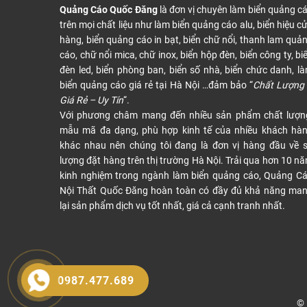
Quảng Cáo Quốc Đăng
là đơn vị chuyên làm biển quảng c
trên mọi chất liệu như làm biển quảng cáo alu, biển hiệu c
hàng, biển quảng cáo in bạt, biển chữ nổi, thanh lam quả
cáo, chữ nổi mica, chữ inox, biển hộp đèn, biển công ty, bi
đèn led, biển phòng ban, biển số nhà, biển chức danh, l
biển quảng cáo giá rẻ tại Hà Nội …đảm bảo “
Chất Lượng
Giá Rẻ – Uy Tín
“.
Với phương châm mang đến nhiều sản phẩm chất lượn
mẫu mã đa dạng, phù hợp kinh tế của nhiều khách hà
khác nhau nên chúng tôi đang là đơn vị hàng đầu về 
lượng đặt hàng trên thị trường Hà Nội. Trải qua hơn 10 n
kinh nghiệm trong ngành làm biển quảng cáo, Quảng C
Nội Thất Quốc Đăng hoàn toàn có đầy đủ khả năng ma
lại sản phẩm dịch vụ tốt nhất, giá cả cạnh tranh nhất.
0987.477.689
© 