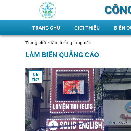
CÔNG
TRANG CHỦ
GIỚI THIỆU
BIỂN 
Trang chủ
»
làm biển quảng cáo
LÀM BIỂN QUẢNG CÁO
05
Th07