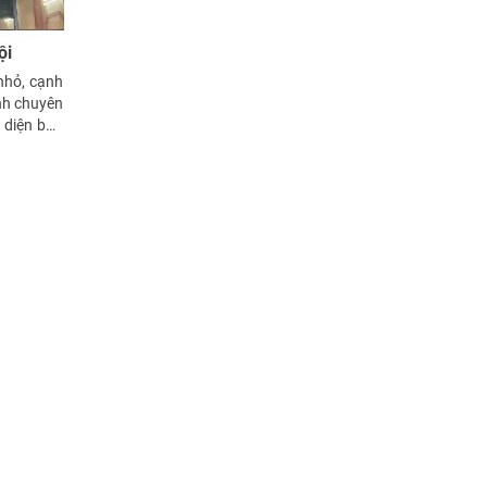
ội
nhỏ, cạnh
nh chuyên
 diện ban