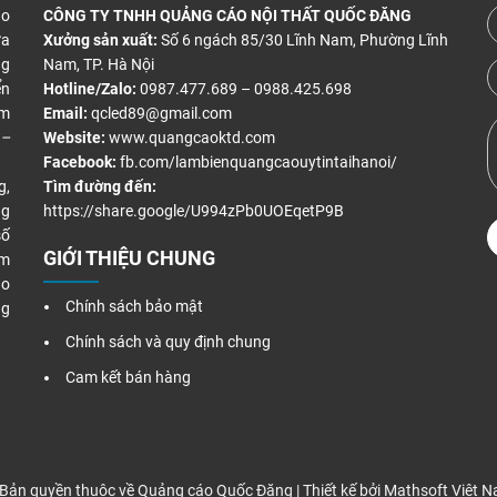
áo
CÔNG TY TNHH QUẢNG CÁO NỘI THẤT QUỐC ĐĂNG
ửa
Xưởng sản xuất:
Số 6 ngách 85/30 Lĩnh Nam, Phường Lĩnh
ng
Nam, TP. Hà Nội
ển
Hotline/Zalo:
0987.477.689 – 0988.425.698
àm
Email:
qcled89@gmail.com
 –
Website:
www.quangcaoktd.com
Facebook:
fb.com/lambienquangcaouytintaihanoi/
g,
Tìm đường đến:
ng
https://share.google/U994zPb0UOEqetP9B
số
GIỚI THIỆU CHUNG
ăm
áo
Chính sách bảo mật
ng
Chính sách và quy định chung
Cam kết bán hàng
Bản quyền thuộc về Quảng cáo Quốc Đăng | Thiết kế bởi
Mathsoft Việt 