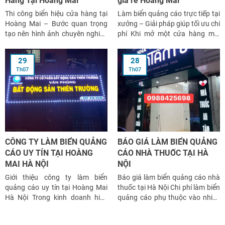
Hàng Tại Hoàng Mai
giá rẻ Hoàng Mai
Thi công biển hiệu cửa hàng tại
Làm biển quảng cáo trực tiếp tại
Hoàng Mai – Bước quan trọng
xưởng – Giải pháp giúp tối ưu chi
tạo nên hình ảnh chuyên nghiệp
phí Khi mở một cửa hàng mới
Một cửa hàng có vị trí đẹp nhưng
hoặc cải tạo mặt tiền, nhiều chủ
biển hiệu cửa hàng mờ nhạt
kinh doanh thường băn khoăn
29
28
hoặc thi công biển hiệu cửa hàng
nên đặt làm biển quảng cáo ở
Th07
Th07
tại Hoàng Mai thiếu thẩm mỹ sẽ
đâu để vừa đảm bảo chất lượng
khó […]
[…]
CÔNG TY LÀM BIỂN QUẢNG
BÁO GIÁ LÀM BIỂN QUẢNG
CÁO UY TÍN TẠI HOÀNG
CÁO NHÀ THUỐC TẠI HÀ
MAI HÀ NỘI
NỘI
Giới thiệu công ty làm biển
Báo giá làm biển quảng cáo nhà
quảng cáo uy tín tại Hoàng Mai
thuốc tại Hà Nội Chi phí làm biển
Hà Nội Trong kinh doanh hiện
quảng cáo phụ thuộc vào nhiều
nay, biển quảng cáo là một trong
yếu tố như kích thước, chất liệu,
những yếu tố quan trọng giúp
hệ thống đèn LED, độ dày vật liệu