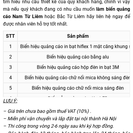
tìm hiểu nhu cầu thiết kế của quý khách hàng, chính vì vậy
mà nếu quý khách đang có nhu cầu muốn
làm biển quảng
cáo Nam Từ Liêm
hoặc Bắc Từ Liêm hãy liên hệ ngay để
được nhân viên hỗ trợ tốt nhất.
STT
Sản phẩm
1
Biển hiệu quảng cáo in bạt hiflex 1 mặt căng khung s
2
Biển hiệu quảng cáo bằng alu
3
Biển hiệu quảng cáo hộp đèn in bạt 3M
4
Biển hiệu quảng cáo chữ nổi mica không sáng đèn
5
Biển hiệu quảng cáo chữ nổi mica sáng đèn
6
Biển vẫy quảng cáo đèn LED
LƯU Ý:
7
Biển vẫy hộp đèn mica sáng 2 mặt
– Giá trên chưa bao gồm thuế VAT (10%)
.
– Miễn phí vận chuyển
và lắp đặt tại nội thành
Hà Nội
– Thi công trong vòng 2
-6 ngày sau khi ký hợp đồng.