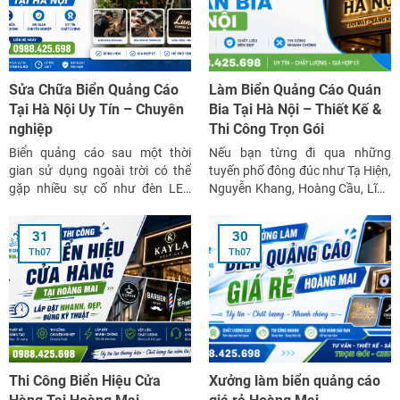
Sửa Chữa Biển Quảng Cáo
Làm Biển Quảng Cáo Quán
Tại Hà Nội Uy Tín – Chuyên
Bia Tại Hà Nội – Thiết Kế &
nghiệp
Thi Công Trọn Gói
Biển quảng cáo sau một thời
Nếu bạn từng đi qua những
gian sử dụng ngoài trời có thể
tuyến phố đông đúc như Tạ Hiện,
gặp nhiều sự cố như đèn LED
Nguyễn Khang, Hoàng Cầu, Lĩnh
không sáng, chữ nổi bong tróc,
Nam hay các khu vực tập trung
mặt alu cong vênh, khung sắt
nhiều quán bia tại Hà Nội, chắc
31
30
han gỉ hoặc hệ thống điện chập
hẳn sẽ nhận thấy một điều rất
Th07
Th07
chờn. Những hư hỏng này không
thú vị. Có những quán lúc nào
chỉ ảnh hưởng […]
cũng đông […]
Thi Công Biển Hiệu Cửa
Xưởng làm biển quảng cáo