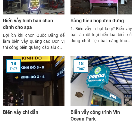
Biển vẫy hình bàn chân
Bảng hiệu hộp đèn đứng
dành cho spa
1. Biển vẫy in bạt là gì? Biển vẫy
bạt là một loại biển loại biển sử
Lợi ích khi chọn Quốc Đăng để
dụng chất liệu bạt căng khung
làm biển vẫy quảng cáo Đơn vị
sắt 2 mặt. Biển có thể lắp đèn
thi công biển quảng cáo alu chữ
hoặc không đèn tùy thuộc vào
nổi TRỰC TIẾP, KHÔNG QUA
nhu cầu của khách hàng. Biển
TRUNG GIAN nên giá biển quảng
18
18
thường được làm có chân […]
cáo luôn rẻ nhất NHIỀU KINH
Th07
Th07
NGHIỆM làm biển quảng cáo với
hàng nghìn công trình lớn nhỏ
Sử […]
Biển vẫy chỉ dẫn
Biễn vẫy công trình Vin
Ocean Park