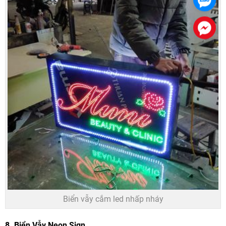
Biển vẫy cắm led nhấp nháy
8.
Biển Vẫy Neon Sign