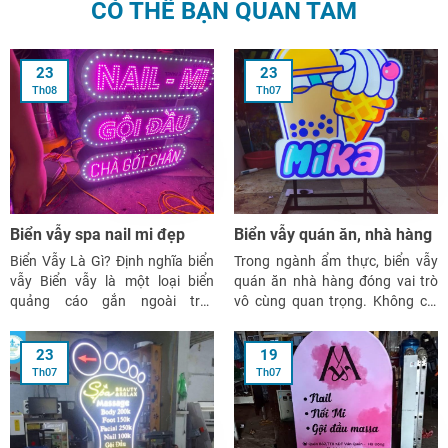
CÓ THỂ BẠN QUAN TÂM
23
23
Th08
Th07
Biển vẫy spa nail mi đẹp
Biển vẫy quán ăn, nhà hàng
Biển Vẫy Là Gì? Định nghĩa biển
Trong ngành ẩm thực, biển vẫy
vẫy Biển vẫy là một loại biển
quán ăn nhà hàng đóng vai trò
quảng cáo gắn ngoài trời,
vô cùng quan trọng. Không chỉ
thường được lắp đặt vuông góc
giúp khách hàng dễ dàng nhận
với mặt tiền của cửa hàng. Khác
diện thương hiệu, biển vẫy còn là
23
19
với biển quảng cáo truyền thống,
“người dẫn đường” thu hút thực
Th07
Th07
biển vẫy thường có kích thước
khách ngay từ cái nhìn đầu tiên.
nhỏ hơn, dễ dàng […]
Vậy làm thế […]