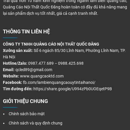
Trải qua hơn 10 năm kinh nghiệm trong ngành làm biển quảng cáo,
Quảng Cáo Nội Thất Quốc Đăng hoàn toàn có đầy đủ khả năng mang
lại sản phẩm dịch vụ tốt nhất, giá cả cạnh tranh nhất.
THÔNG TIN LIÊN HỆ
CÔNG TY TNHH QUẢNG CÁO NỘI THẤT QUỐC ĐĂNG
Xưởng sản xuất:
Số 6 ngách 85/30 Lĩnh Nam, Phường Lĩnh Nam, TP.
Hà Nội
Hotline/Zalo:
0987.477.689 – 0988.425.698
Email:
qcled89@gmail.com
Website:
www.quangcaoktd.com
Facebook:
fb.com/lambienquangcaouytintaihanoi/
Tìm đường đến:
https://share.google/U994zPb0UOEqetP9B
GIỚI THIỆU CHUNG
Chính sách bảo mật
Chính sách và quy định chung