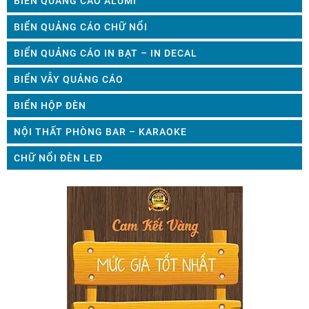
BIỂN QUẢNG CÁO ALUMI
BIỂN QUẢNG CÁO CHỮ NỔI
BIỂN QUẢNG CÁO IN BẠT – IN DECAL
BIỂN VẪY QUẢNG CÁO
BIỂN HỘP ĐÈN
NỘI THẤT PHÒNG BAR – KARAOKE
CHỮ NỔI ĐÈN LED