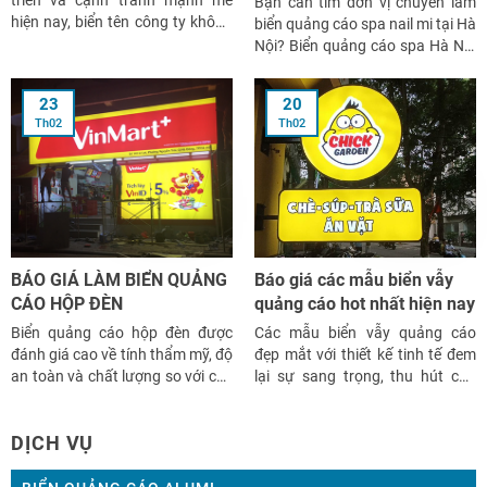
Bạn cần tìm đơn vị chuyên làm
hiện nay, biển tên công ty không
biển quảng cáo spa nail mi tại Hà
chỉ là công cụ giúp nhận diện
Nội? Biển quảng cáo spa Hà Nội
thương hiệu mà còn tạo ấn
có những loại nào? Mẫu biển
tượng chuyên nghiệp cho khách
quảng cáo nào đẹp nhất hiện
23
20
hàng và đối tác. Năm 2024, xu
nay? Giá của biển quảng cáo spa
Th02
Th02
hướng làm biển tên […]
Hà Nội bao nhiêu?Thi công làm
biển quảng […]
BÁO GIÁ LÀM BIỂN QUẢNG
Báo giá các mẫu biển vẫy
CÁO HỘP ĐÈN
quảng cáo hot nhất hiện nay
Biển quảng cáo hộp đèn được
Các mẫu biển vẫy quảng cáo
đánh giá cao về tính thẩm mỹ, độ
đẹp mắt với thiết kế tinh tế đem
an toàn và chất lượng so với các
lại sự sang trọng, thu hút cho
loại biển quảng cáo thông
cửa hàng của bạn. Tuy nhiên,
thường. Đặc biệt, khi kinh doanh
làm thể nào để chọn được mẫu
DỊCH VỤ
thì biển quảng cáo hộp đèn có
biển vẫy phù hợp với cửa hàng
hiệu quả cao trong việc thu hút
của bạn nhất trong khi có đa
khách […]
dạng các mẫu […]