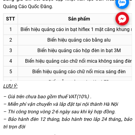
Quảng Cáo Quốc Đăng.
STT
Sản phẩm
1
Biển hiệu quảng cáo in bạt hiflex 1 mặt căng khung s
2
Biển hiệu quảng cáo bằng alu
3
Biển hiệu quảng cáo hộp đèn in bạt 3M
4
Biển hiệu quảng cáo chữ nổi mica không sáng đèn
5
Biển hiệu quảng cáo chữ nổi mica sáng đèn
6
Biển vẫy quảng cáo đèn LED
LƯU Ý:
7
Biển vẫy hộp đèn mica sáng 2 mặt
– Giá trên chưa bao gồm thuế VAT(10%)
.
– Miễn phí vận chuyển
và lắp đặt tại nội thành
Hà Nội
– Thi công trong vòng 2
-6 ngày sau khi ký hợp đồng.
–
Bảo hành đèn 12 tháng, bảo hành treo lắp 24 tháng,
, bảo
trì trọn đời