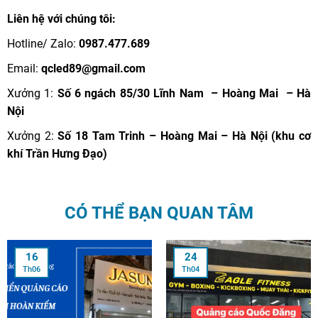
Liên hệ với chúng tôi:
Hotline/ Zalo:
0987.477.689
Email:
qcled89@gmail.com
Xưởng 1:
Số 6 ngách 85/30 Lĩnh Nam – Hoàng Mai – Hà
Nội
Xưởng 2:
Số 18 Tam Trinh – Hoàng Mai – Hà Nội (khu cơ
khí Trần Hưng Đạo)
CÓ THỂ BẠN QUAN TÂM
16
24
Th06
Th04