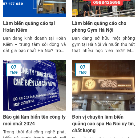
Làm biển quảng cáo tại
Làm biển quảng cáo cho
Hoàn Kiếm
phòng Gym Hà Nội
Bạn đang kinh doanh tại Hoàn
Bạn đang sở hữu một phòng
Kiếm – trung tâm sôi động và
gym tại Hà Nội và muốn thu hút
đắt giá bậc nhất Hà Nội? Trong
thật nhiều học viên mới? Một
không gian phố cổ chật chội,
biển quảng cáo ấn tượng và
cạnh tranh khốc liệt, một tấm
chuyên nghiệp chính là bước đi
07
07
biển quảng cáo đẹp – đúng
đầu tiên để định vị thương hiệu
Th09
Th03
ngành nghề – nổi bật giữa đám
mạnh mẽ. Cùng tìm hiểu lý do vì
đông chính là […]
sao […]
Báo giá làm biển tên công ty
Đơn vị chuyên làm biển
mới nhất 2024
quảng cáo spa Hà Nội uy tín,
chất lượng
Trong thời đại công nghệ phát
triển và cạnh tranh mạnh mẽ