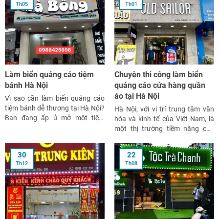
Th05
Th01
Làm biển quảng cáo tiệm
Chuyên thi công làm biển
bánh Hà Nội
quảng cáo cửa hàng quần
áo tại Hà Nội
Vì sao cần làm biển quảng cáo
tiệm bánh dễ thương tại Hà Nội?
Hà Nội, với vị trí trung tâm văn
Bạn đang ấp ủ mở một tiệm
hóa và kinh tế của Việt Nam, là
bánh nhỏ xinh giữa lòng Hà Nội?
một thị trường tiềm năng cho
Một nơi thật thơm mùi bơ sữa,
ngành kinh doanh thời trang.
ngọt ngào mùi bánh nướng và
Trong bối cảnh cạnh tranh gay
30
22
khiến khách “rung rinh” từ lần
gắt giữa các cửa hàng quần áo,
Th12
Th08
đầu […]
việc sử dụng biển quảng cáo
đẹp, độc […]