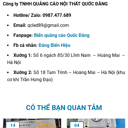
Công ty TNHH QUẢNG CÁO NỘI THẤT QUỐC ĐĂNG
Hotline/ Zalo: 0987.477.689
Email:
qcled89@gmail.com
Fanpage:
Biển quảng cáo Quốc Đăng
Fb cá nhân:
Đăng Biển Hiệu
Xưởng 1:
Số 6 ngách 85/30 Lĩnh Nam – Hoàng Mai –
Hà Nội
Xưởng 2:
Số 18 Tam Trinh – Hoàng Mai – Hà Nội (khu
cơ khí Trần Hưng Đạo)
CÓ THỂ BẠN QUAN TÂM
14
04