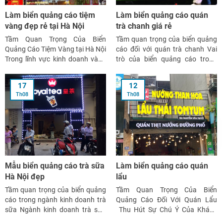
Làm biển quảng cáo tiệm
Làm biển quảng cáo quán
vàng đẹp rẻ tại Hà Nội
trà chanh giá rẻ
Tầm Quan Trọng Của Biển
Tầm quan trọng của biển quảng
Quảng Cáo Tiệm Vàng tại Hà Nội
cáo đối với quán trà chanh Vai
Trong lĩnh vực kinh doanh vàng
trò của biển quảng cáo trong
bạc, biển quảng cáo đóng vai trò
việc nhận diện thương hiệu Biển
quan trọng trong việc thu hút
quảng cáo đóng vai trò quan
17
12
khách hàng và gia tăng nhận
trọng trong việc nhận diện
Th08
Th08
diện thương hiệu. Một biển
thương hiệu của quán trà chanh.
quảng cáo đẹp và chất lượng […]
Một biển quảng cáo đẹp, bắt […]
Mẫu biển quảng cáo trà sữa
Làm biển quảng cáo quán
Hà Nội đẹp
lẩu
Tầm quan trọng của biển quảng
Tầm Quan Trọng Của Biển
cáo trong ngành kinh doanh trà
Quảng Cáo Đối Với Quán Lẩu
sữa Ngành kinh doanh trà sữa
Thu Hút Sự Chú Ý Của Khách
đang phát triển mạnh mẽ tại Việt
Hàng Biển quảng cáo là yếu tố