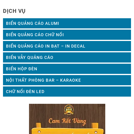
Nam cũng như trên thế giới. Trà
đầu tiên mà khách hàng nhìn
DỊCH VỤ
sữa không chỉ là một thức uống
thấy khi họ bước chân vào khu
yêu thích của giới trẻ mà còn trở
vực quán lẩu của bạn. Một biển
thành […]
quảng cáo đẹp, […]
BIỂN QUẢNG CÁO ALUMI
BIỂN QUẢNG CÁO CHỮ NỔI
BIỂN QUẢNG CÁO IN BẠT – IN DECAL
BIỂN VẪY QUẢNG CÁO
BIỂN HỘP ĐÈN
NỘI THẤT PHÒNG BAR – KARAOKE
CHỮ NỔI ĐÈN LED